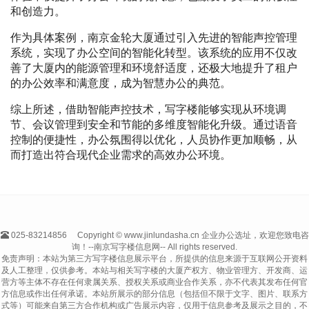
和创造力。
作为具体案例，南京金轮大厦通过引入先进的智能声控管理
系统，实现了办公空间的智能化转型。该系统的应用不仅改
善了大厦内的能源管理和环境舒适度，还极大地提升了租户
的办公效率和满意度，成为智慧办公的典范。
综上所述，借助智能声控技术，写字楼能够实现从环境调
节、会议管理到安全和节能的多维度智能化升级。通过语音
控制的便捷性，办公氛围得以优化，人员协作更加顺畅，从
而打造出符合现代企业需求的高效办公环境。
025-83214856
Copyright © www.jinlundasha.cn 企业办公选址，欢迎您致电咨
询！--南京写字楼信息网-- All rights reserved.
免责声明：本站为第三方写字楼信息展示平台，所提供的信息来源于互联网公开资料
及人工整理，仅供参考。本站与相关写字楼的大厦产权方、物业管理方、开发商、运
营方等主体不存在任何隶属关系、授权关系或商业合作关系，亦不代表其发布任何官
方信息或作出任何承诺。本站所展示的部分信息（包括但不限于文字、图片、联系方
式等）可能来自第三方合作机构或广告展示内容，仅用于信息参考及展示之目的，不